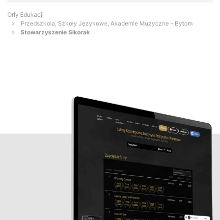
Orły Edukacji
Przedszkola, Szkoły Językowe, Akademie Muzyczne - Bytom
Stowarzyszenie Sikorak