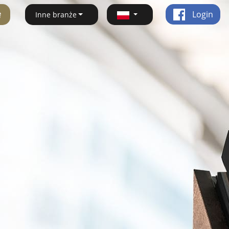
ę
Login
Inne branże