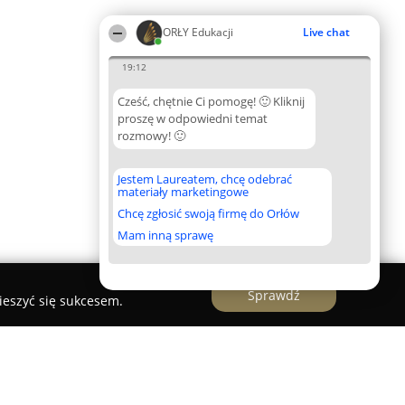
ORŁY Edukacji
Live chat
19:12
Cześć, chętnie Ci pomogę! 🙂 Kliknij
proszę w odpowiedni temat
rozmowy! 🙂
Jestem Laureatem, chcę odebrać
materiały marketingowe
Chcę zgłosić swoją firmę do Orłów
Mam inną sprawę
Sprawdź
ieszyć się sukcesem.
 grupa Małe Skrzaty