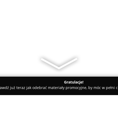
Gratulacje!
awdź już teraz jak odebrać materiały promocyjne, by móc w pełni c
ademie Muzyczne - Drawsko Pomorskie
Przedszkole U Cioci Uli,