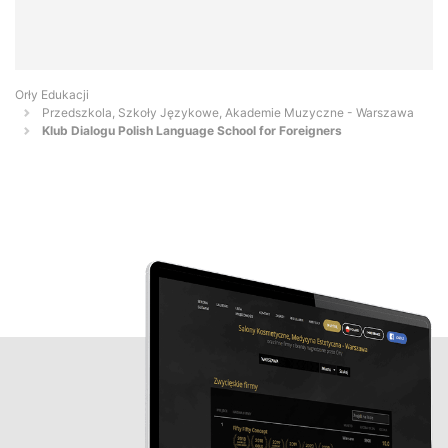
Orły Edukacji
Przedszkola, Szkoły Językowe, Akademie Muzyczne - Warszawa
Klub Dialogu Polish Language School for Foreigners