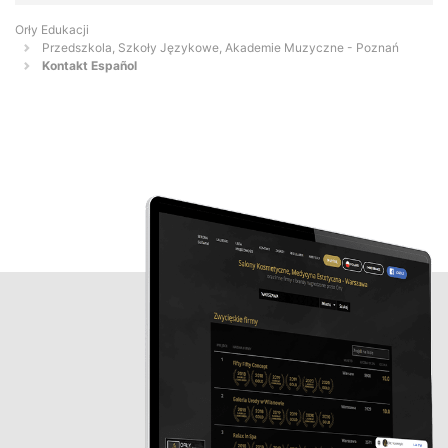
Orły Edukacji
Przedszkola, Szkoły Językowe, Akademie Muzyczne - Poznań
Kontakt Español