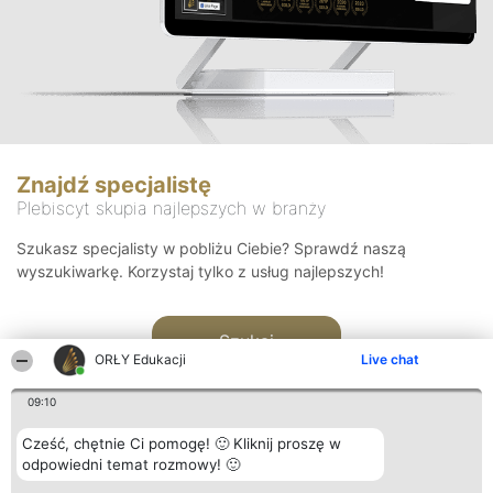
Znajdź specjalistę
Plebiscyt skupia najlepszych w branży
Szukasz specjalisty w pobliżu Ciebie? Sprawdź naszą
wyszukiwarkę. Korzystaj tylko z usług najlepszych!
Szukaj
ORŁY Edukacji
Live chat
09:10
Cześć, chętnie Ci pomogę! 🙂 Kliknij proszę w
odpowiedni temat rozmowy! 🙂