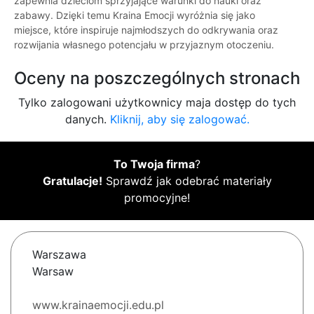
zapewnia dzieciom sprzyjające warunki do nauki oraz
zabawy. Dzięki temu Kraina Emocji wyróżnia się jako
miejsce, które inspiruje najmłodszych do odkrywania oraz
rozwijania własnego potencjału w przyjaznym otoczeniu.
Oceny na poszczególnych stronach
Tylko zalogowani użytkownicy maja dostęp do tych
danych.
Kliknij, aby się zalogować.
To Twoja firma
?
Gratulacje!
Sprawdź jak odebrać materiały
promocyjne!
Warszawa
Warsaw
www.krainaemocji.edu.pl