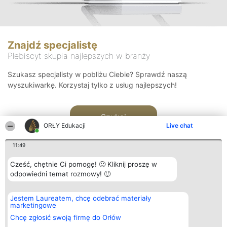
Znajdź specjalistę
Plebiscyt skupia najlepszych w branży
Szukasz specjalisty w pobliżu Ciebie? Sprawdź naszą
wyszukiwarkę. Korzystaj tylko z usług najlepszych!
Szukaj
ORŁY Edukacji
Live chat
11:49
Cześć, chętnie Ci pomogę! 🙂 Kliknij proszę w
odpowiedni temat rozmowy! 🙂
Organizator plebiscytu
Plebiscyt
Kontakt
Jestem Laureatem, chcę odebrać materiały
Bright Side Solutions sp. z o.
Laureaci
Kontakt
marketingowe
o. sp. k.
Lista
ul. Ruska 22
wszystkich
Chcę zgłosić swoją firmę do Orłów
Wrocław 50-079
Laureatów