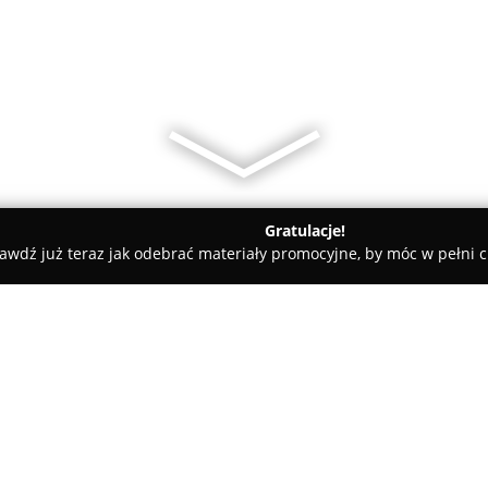
Gratulacje!
awdź już teraz jak odebrać materiały promocyjne, by móc w pełni c
ademie Muzyczne - Bydgoszcz
K-P SOSW nr 1 im. L. Braille’a w 
dgoszczy
O firmie:
Kujawsko-Pomorski Specjalny