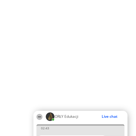
ORŁY Edukacji
Live chat
02:43