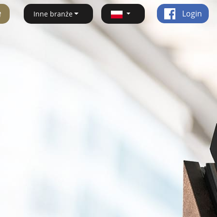
ę
Login
Inne branże