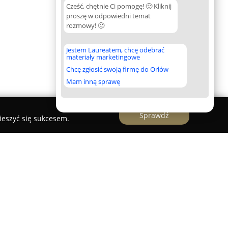
Cześć, chętnie Ci pomogę! 🙂 Kliknij
proszę w odpowiedni temat
rozmowy! 🙂
Jestem Laureatem, chcę odebrać
materiały marketingowe
Chcę zgłosić swoją firmę do Orłów
Mam inną sprawę
Sprawdź
ieszyć się sukcesem.
Bydgoszczy
 Ośrodek Szkolno-Wychowawczy nr 1 im.