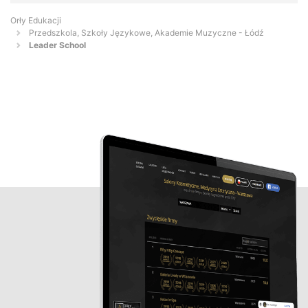
Orły Edukacji
Przedszkola, Szkoły Językowe, Akademie Muzyczne - Łódź
Leader School