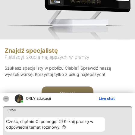
Znajdź specjalistę
Plebiscyt skupia najlepszych w branży
Szukasz specjalisty w pobliżu Ciebie? Sprawdź naszą
wyszukiwarkę. Korzystaj tylko z usług najlepszych!
Szukaj
ORŁY Edukacji
Live chat
09:58
Cześć, chętnie Ci pomogę! 🙂 Kliknij proszę w
odpowiedni temat rozmowy! 🙂