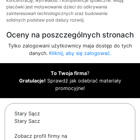
koncentrację, wytrwałość i kompetencje społeczne. Misją
placówki jest motywowanie dzieci do odkrywania
zainteresowań technologicznych oraz budowanie
solidnych podstaw pod dalszy rozwój.
Oceny na poszczególnych stronach
Tylko zalogowani użytkownicy maja dostęp do tych
danych.
Kliknij, aby się zalogować.
To Twoja firma
?
Gratulacje!
Sprawdź jak odebrać materiały
promocyjne!
Stary Sącz
Stary Sacz
Zobacz profil firmy na