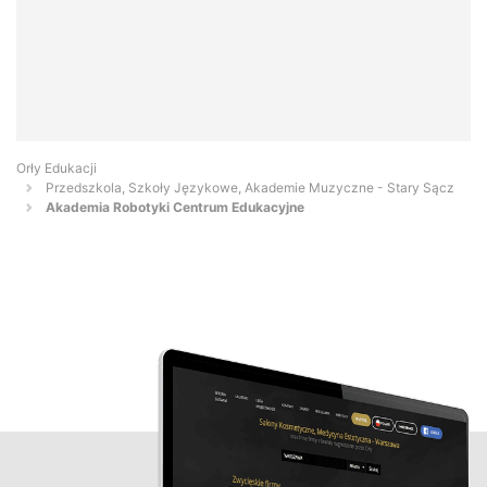
Orły Edukacji
Przedszkola, Szkoły Językowe, Akademie Muzyczne - Stary Sącz
Akademia Robotyki Centrum Edukacyjne