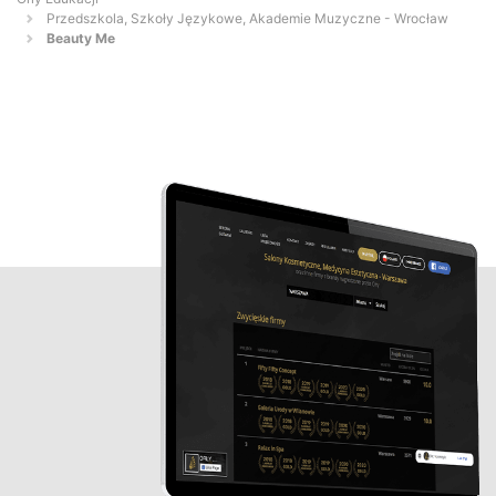
Przedszkola, Szkoły Językowe, Akademie Muzyczne - Wrocław
Beauty Me