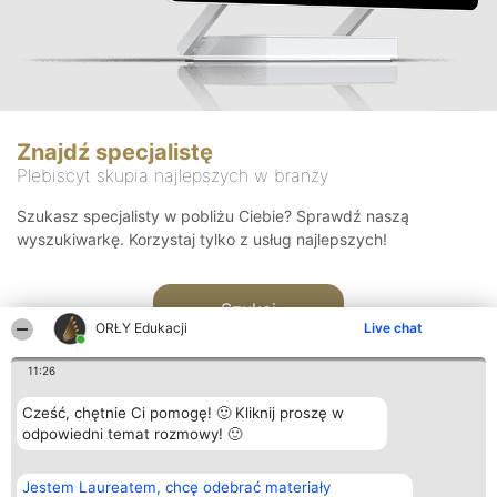
Znajdź specjalistę
Plebiscyt skupia najlepszych w branży
Szukasz specjalisty w pobliżu Ciebie? Sprawdź naszą
wyszukiwarkę. Korzystaj tylko z usług najlepszych!
Szukaj
ORŁY Edukacji
Live chat
11:26
Cześć, chętnie Ci pomogę! 🙂 Kliknij proszę w
odpowiedni temat rozmowy! 🙂
Organizator plebiscytu
Plebiscyt
Kontakt
Jestem Laureatem, chcę odebrać materiały
Bright Side Solutions sp. z o.
Laureaci
Kontakt