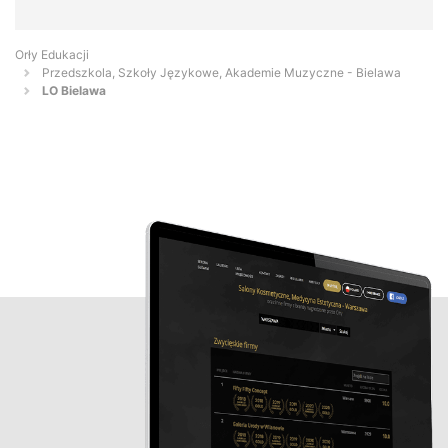
Orły Edukacji
Przedszkola, Szkoły Językowe, Akademie Muzyczne - Bielawa
LO Bielawa