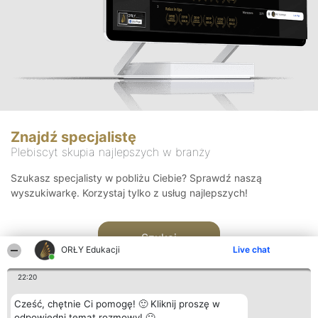
Znajdź specjalistę
Plebiscyt skupia najlepszych w branży
Szukasz specjalisty w pobliżu Ciebie? Sprawdź naszą
wyszukiwarkę. Korzystaj tylko z usług najlepszych!
Szukaj
ORŁY Edukacji
Live chat
22:20
Cześć, chętnie Ci pomogę! 🙂 Kliknij proszę w
odpowiedni temat rozmowy! 🙂