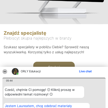
Znajdź specjalistę
Plebiscyt skupia najlepszych w branży
Szukasz specjalisty w pobliżu Ciebie? Sprawdź naszą
wyszukiwarkę. Korzystaj tylko z usług najlepszych!
Szukaj
ORŁY Edukacji
Live chat
05:44
Cześć, chętnie Ci pomogę! 🙂 Kliknij proszę w
odpowiedni temat rozmowy! 🙂
Organizator plebiscytu
Plebiscyt
Kontakt
Jestem Laureatem, chcę odebrać materiały
Bright Side Solutions sp. z o.
Laureaci
Kontakt