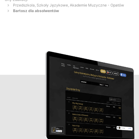
Przedszkola, Szkoły Językowe, Akademie Muzyczne - Opatów
Bartosz dla absolwentów