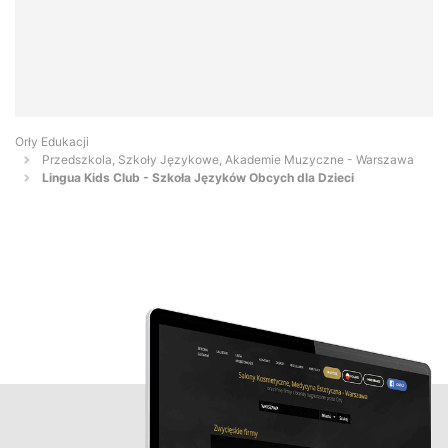
Orły Edukacji
Przedszkola, Szkoły Językowe, Akademie Muzyczne - Warszawa
Lingua Kids Club - Szkoła Języków Obcych dla Dzieci