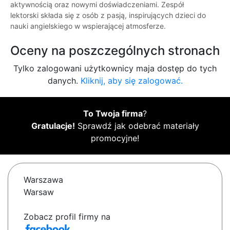
aktywnością oraz nowymi doświadczeniami. Zespół
lektorski składa się z osób z pasją, inspirujących dzieci do
nauki angielskiego w wspierającej atmosferze.
Oceny na poszczególnych stronach
Tylko zalogowani użytkownicy maja dostęp do tych
danych.
Kliknij, aby się zalogować.
To Twoja firma
?
Gratulacje!
Sprawdź jak odebrać materiały
promocyjne!
Warszawa
Warsaw
Zobacz profil firmy na