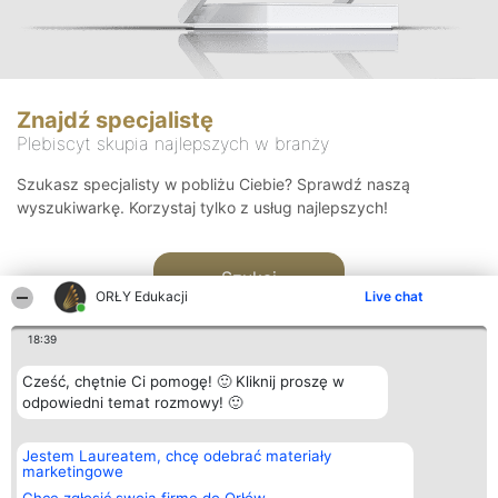
Znajdź specjalistę
Plebiscyt skupia najlepszych w branży
Szukasz specjalisty w pobliżu Ciebie? Sprawdź naszą
wyszukiwarkę. Korzystaj tylko z usług najlepszych!
Szukaj
ORŁY Edukacji
Live chat
18:39
Cześć, chętnie Ci pomogę! 🙂 Kliknij proszę w
odpowiedni temat rozmowy! 🙂
Organizator plebiscytu
Plebiscyt
Kontakt
Jestem Laureatem, chcę odebrać materiały
Bright Side Solutions sp. z o.
Laureaci
Kontakt
marketingowe
o. sp. k.
Lista
ul. Ruska 22
wszystkich