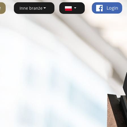
ę
Login
Inne branże