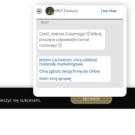
ORŁY Edukacji
Live chat
08:49
Cześć, chętnie Ci pomogę! 🙂 Kliknij
proszę w odpowiedni temat
rozmowy! 🙂
Jestem Laureatem, chcę odebrać
materiały marketingowe
Chcę zgłosić swoją firmę do Orłów
Mam inną sprawę
Sprawdź
ieszyć się sukcesem.