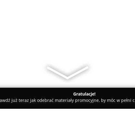
Gratulacje!
awdź już teraz jak odebrać materiały promocyjne, by móc w pełni c
ademie Muzyczne - Wrocław
Los Gatos - Hiszpañski z Pasją