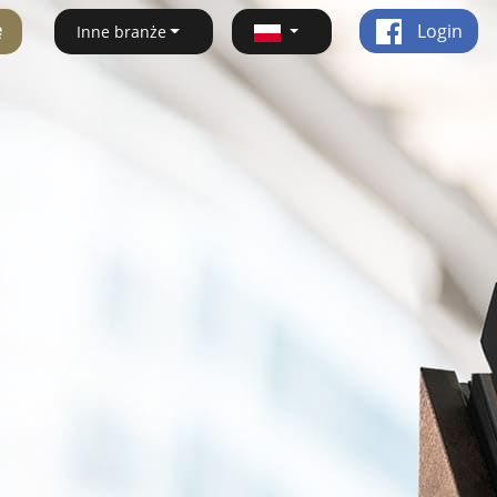
ę
Login
Inne branże