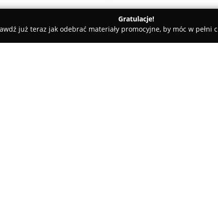
Gratulacje!
awdź już teraz jak odebrać materiały promocyjne, by móc w pełni c
ademie Muzyczne - Katowice
4Fun Szkoła Językowa w Katowica
O firmie:
4Fun dawne Mastermind Szko
oferujące lekcje języka angiel
roku i działające wcześniej po
nauczaniu języka angielskiego, 
Pokaż więcej >>
angażującym dla uczestników 
Oferta obejmuje nauczanie dziec
przygotowującej się do egzamin
Jednym z wyróżniających eleme