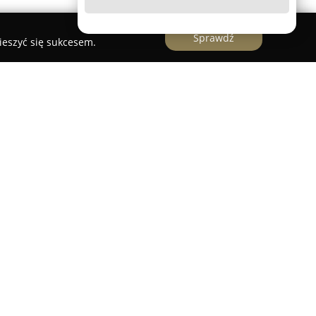
Sprawdź
ieszyć się sukcesem.
ch
ła Językowa w Katowicach
to uznane centrum
skiego w Katowicach, obecne na rynku od 1999
d nazwą Mastermind. Placówka specjalizuje się w
realizując zajęcia o charakterze kreatywnym i
w różnym wieku.
i już od 2. roku życia, a także młodzieży
ów ósmoklasisty czy matury, oraz dorosłych.
ntów szkoły jest autorska metoda Funny Bunny