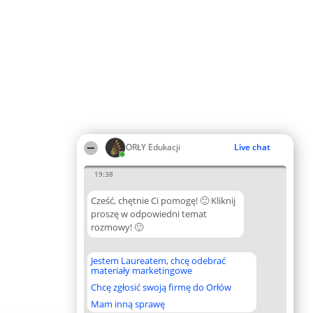
ORŁY Edukacji
Live chat
19:38
Cześć, chętnie Ci pomogę! 🙂 Kliknij
proszę w odpowiedni temat
rozmowy! 🙂
Jestem Laureatem, chcę odebrać
materiały marketingowe
Chcę zgłosić swoją firmę do Orłów
Mam inną sprawę