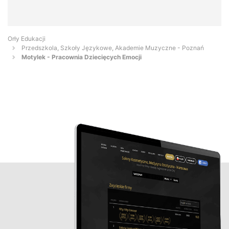
Orły Edukacji
Przedszkola, Szkoły Językowe, Akademie Muzyczne - Poznań
Motylek - Pracownia Dziecięcych Emocji