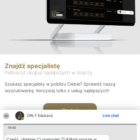
Znajdź specjalistę
Plebiscyt skupia najlepszych w branży
Szukasz specjalisty w pobliżu Ciebie? Sprawdź naszą
wyszukiwarkę. Korzystaj tylko z usług najlepszych!
Szukaj
ORŁY Edukacji
Live chat
19:40
Cześć, chętnie Ci pomogę! 🙂 Kliknij proszę w