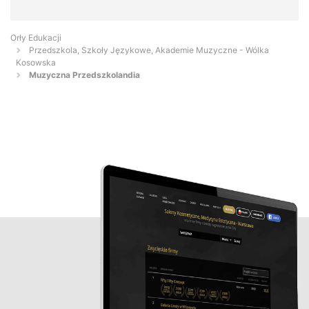
Orły Edukacji
Przedszkola, Szkoły Językowe, Akademie Muzyczne - Wólka
Kosowska
Muzyczna Przedszkolandia