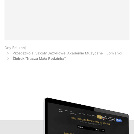
Orły Edukacji
Przedszkola, Szkoły Językowe, Akademie Muzyczne - Łomianki
Żłobek "Nasza Mała Rodzinka"