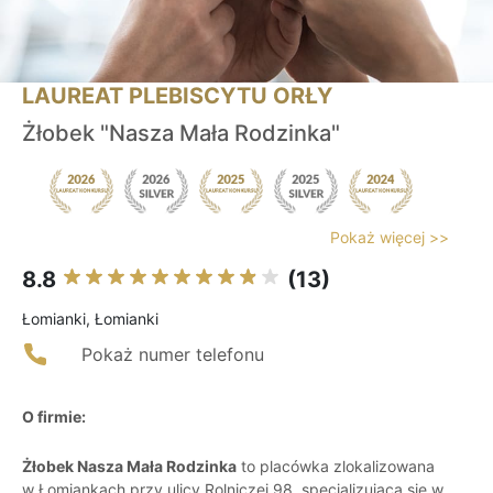
LAUREAT PLEBISCYTU ORŁY
Żłobek "Nasza Mała Rodzinka"
Pokaż więcej >>
8.8
(13)
Łomianki, Łomianki
Pokaż numer telefonu
O firmie:
Żłobek Nasza Mała Rodzinka
to placówka zlokalizowana
w Łomiankach przy ulicy Rolniczej 98, specjalizująca się w