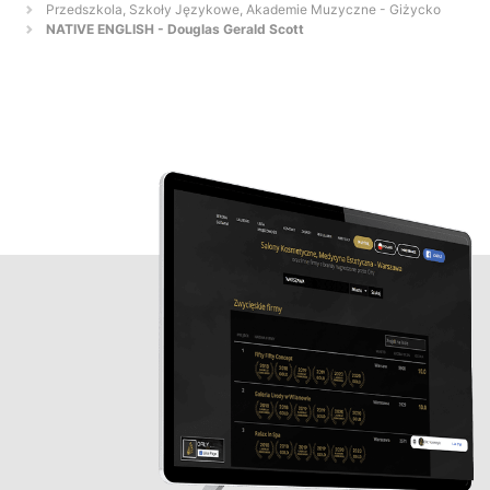
Przedszkola, Szkoły Językowe, Akademie Muzyczne - Giżycko
NATIVE ENGLISH - Douglas Gerald Scott