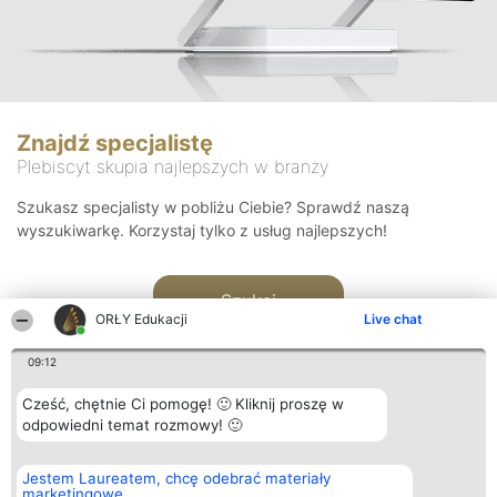
Znajdź specjalistę
Plebiscyt skupia najlepszych w branży
Szukasz specjalisty w pobliżu Ciebie? Sprawdź naszą
wyszukiwarkę. Korzystaj tylko z usług najlepszych!
Szukaj
ORŁY Edukacji
Live chat
09:12
Cześć, chętnie Ci pomogę! 🙂 Kliknij proszę w
odpowiedni temat rozmowy! 🙂
Organizator plebiscytu
Plebiscyt
Kontakt
Jestem Laureatem, chcę odebrać materiały
Bright Side Solutions sp. z o.
Laureaci
Kontakt
marketingowe
o. sp. k.
Lista