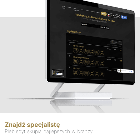
Znajdź specjalistę
Plebiscyt skupia najlepszych w branży