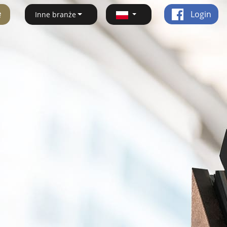
ę
Login
Inne branże