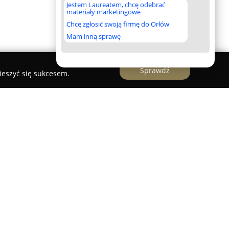
Jestem Laureatem, chcę odebrać
materiały marketingowe
Chcę zgłosić swoją firmę do Orłów
Mam inną sprawę
Sprawdź
ieszyć się sukcesem.
wa "Źródła"
owa Źródła
zlokalizowana w Skierniewicach to
działająca od 1 września 2013 roku. Placówka
ę na Rzecz Wspierania Rodziny „Źródła” i
blicznej z uprawnieniami placówki publicznej,
isami prawa. Jej siedziba mieści się przy ul.