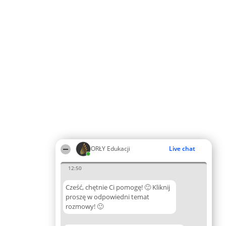
ORŁY Edukacji
Live chat
12:50
Cześć, chętnie Ci pomogę! 🙂 Kliknij
proszę w odpowiedni temat
rozmowy! 🙂