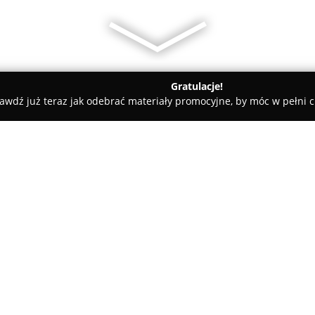
Gratulacje!
awdź już teraz jak odebrać materiały promocyjne, by móc w pełni c
demie Muzyczne - Skierniewice
Niepubliczna Szkoła Podstawo
ródła"
O firmie:
Niepubliczna Szkoła Podstaw
uznana instytucja edukacyjna, 
prowadzona jest przez Fundacj
realizuje zadania szkoły niepu
zgodnie z obowiązującymi przep