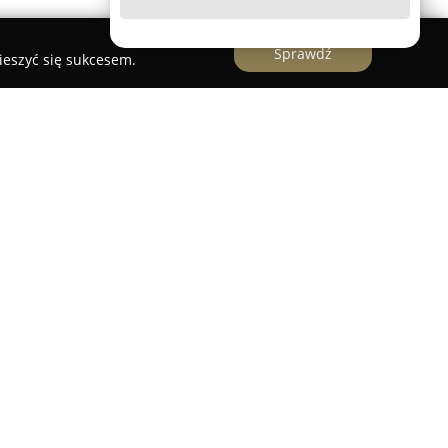
Sprawdź
ieszyć się sukcesem.
ec
e Mielec
to prywatne przedszkole oraz żłobek,
czące się przy ulicy Wojsławskiej 23 w Mielcu.
zpieczne i inspirujące środowisko, zlokalizowane
jowi okolicy.
kładzie na wszechstronny rozwój poprzez zajęcia
acówce dostępne są specjalistyczne formy
gopedyczne oraz pomoc psychologiczno-
ompleksową opiekę nad dziećmi. Zespół