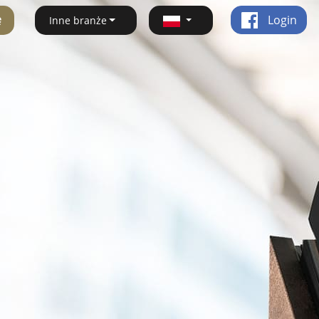
ę
Login
Inne branże