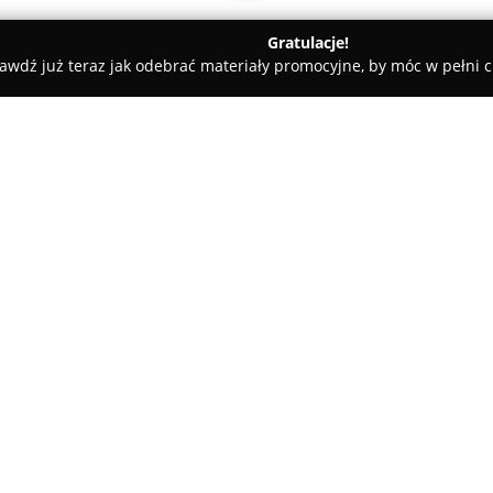
Gratulacje!
awdź już teraz jak odebrać materiały promocyjne, by móc w pełni c
ademie Muzyczne - Mielec
Bajkowa Akademia Przedszkole Miel
lec
O firmie:
Bajkowa Akademia Przedszkol
istniejące od 2013 roku i miesz
Placówka zapewnia dzieciom be
w spokojnej, sprzyjającej rozwo
Pokaż więcej >>
Przedszkole szczególny nacisk 
rytmiczne oraz taneczne. W pl
wsparcia, takie jak zajęcia lo
pedagogiczna, co pozwala na k