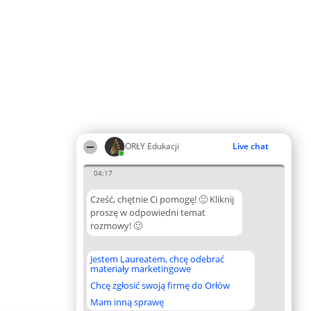
ORŁY Edukacji
Live chat
04:17
Cześć, chętnie Ci pomogę! 🙂 Kliknij
proszę w odpowiedni temat
rozmowy! 🙂
Jestem Laureatem, chcę odebrać
materiały marketingowe
Chcę zgłosić swoją firmę do Orłów
Mam inną sprawę