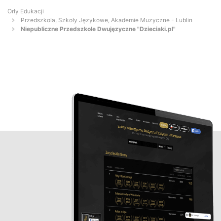
Orły Edukacji
Przedszkola, Szkoły Językowe, Akademie Muzyczne - Lublin
Niepubliczne Przedszkole Dwujęzyczne "Dzieciaki.pl"