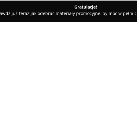
Gratulacje!
awdź już teraz jak odebrać materiały promocyjne, by móc w pełni c
ademie Muzyczne - Gorzów Wielkopolski
Niepubliczne Przedszkol
ibylandia
O firmie:
Niepubliczne Przedszkole i Żł
zlokalizowana w Gorzowie Wie
Agnieszkę Cwojdzińską oraz Ann
opiekę dzieciom w budynkach p
Pokaż więcej >>
zapewnia bezpieczne warunki s
dostosowane do rygorystyczny
Przedszkole charakteryzuje si
korzystając z metody projektów
dzieci kreatywność, samodzieln