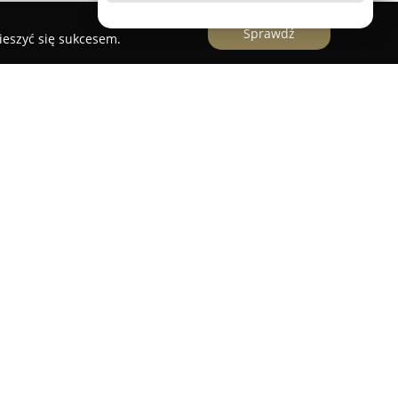
Sprawdź
ieszyć się sukcesem.
e I Żłobek Nibylandia
obek Nibylandia
to placówka edukacyjna
lkopolskim, prowadzona przez pedagogów
ę Maciejewicz. Działa od 2016 roku, oferując
rzy ulicach Folwarcznej i Londyńskiej. Ośrodek
przyjające rozwojowi najmłodszych,
ch norm sanitarnych i przeciwpożarowych.
ę nowatorskim podejściem do nauczania,
 oraz koncepcji STREAM, co pozwala rozwijać u
e myślenie i zdolności komunikacyjne. Kładzie