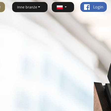
ę
Login
Inne branże