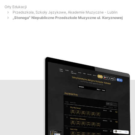
Orły Edukacji
Przedszkola, Szkoły Językowe, Akademie Muzyczne - Lublin
„Stonoga" Niepubliczne Przedszkole Muzyczne ul. Koryznowej