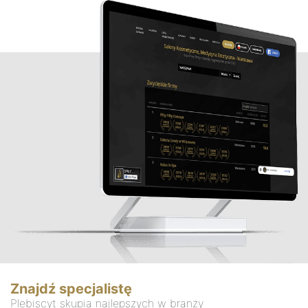
Znajdź specjalistę
Plebiscyt skupia najlepszych w branży