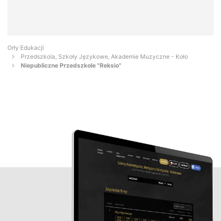
Orły Edukacji
Przedszkola, Szkoły Językowe, Akademie Muzyczne - Koło
Niepubliczne Przedszkole "Reksio"