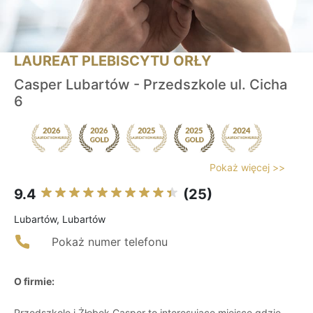
LAUREAT PLEBISCYTU ORŁY
Casper Lubartów - Przedszkole ul. Cicha
6
Pokaż więcej >>
9.4
(25)
Lubartów, Lubartów
Pokaż numer telefonu
O firmie:
Przedszkole i Żłobek Casper to interesujące miejsce gdzie