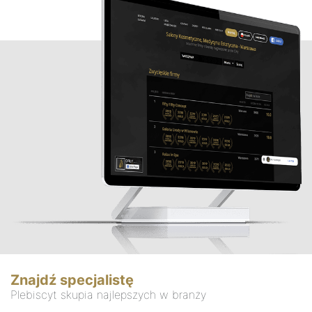
Znajdź specjalistę
Plebiscyt skupia najlepszych w branży