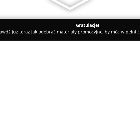
Gratulacje!
awdź już teraz jak odebrać materiały promocyjne, by móc w pełni c
ademie Muzyczne - Warszawa
Zaczarowane Motylki - Żłobki i P
dszkola na Woli w
O firmie:
Zaczarowane Motylki
to niepu
warszawskiej Woli, przy ulicy 
kompleksową opiekę oraz wspar
przedszkolnym. Celem ośrodka
najmłodszych do odkrywania św
Pokaż więcej >>
Charakterystyczną cechą placów