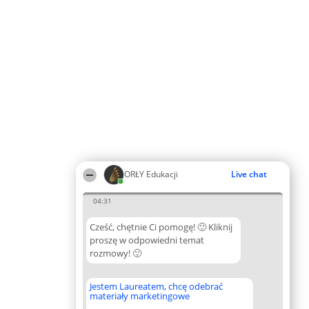
ORŁY Edukacji
Live chat
04:31
Cześć, chętnie Ci pomogę! 🙂 Kliknij
proszę w odpowiedni temat
rozmowy! 🙂
Jestem Laureatem, chcę odebrać
materiały marketingowe