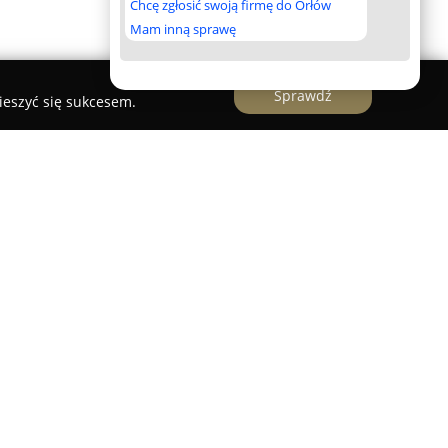
Chcę zgłosić swoją firmę do Orłów
Mam inną sprawę
Sprawdź
ieszyć się sukcesem.
rzedszkola na Woli w Warszawie
bliczna instytucja edukacyjna usytuowana na
Jana Kazimierza 15/1. Placówka ta zapewnia
cie rozwoju dzieci w wieku żłobkowym i
 jest stworzenie środowiska motywującego
iata i indywidualnego rozwoju.
ki jest oryginalna koncepcja edukacyjna,