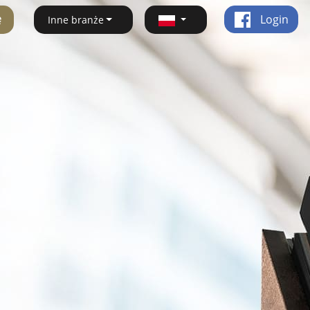
ę
Login
Inne branże