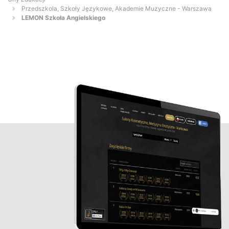
Przedszkola, Szkoły Językowe, Akademie Muzyczne - Warszawa
LEMON Szkoła Angielskiego