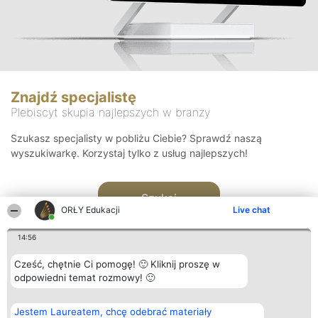
Znajdź specjalistę
Plebiscyt skupia najlepszych w branży
Szukasz specjalisty w pobliżu Ciebie? Sprawdź naszą
wyszukiwarkę. Korzystaj tylko z usług najlepszych!
Szukaj
ORŁY Edukacji
Live chat
14:56
Cześć, chętnie Ci pomogę! 🙂 Kliknij proszę w
odpowiedni temat rozmowy! 🙂
Organizator plebiscytu
Plebiscyt
Kontakt
Jestem Laureatem, chcę odebrać materiały
Bright Side Solutions sp. z o.
Laureaci
Kontakt