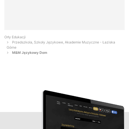
Orły Edukacji
Przedszkola, Szkoły Językowe, Akademie Muzyczne - Łaziska
Górne
M&M Językowy Dom