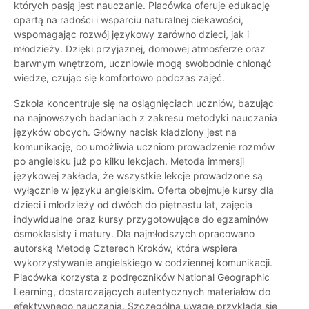
których pasją jest nauczanie. Placówka oferuje edukację
opartą na radości i wsparciu naturalnej ciekawości,
wspomagając rozwój językowy zarówno dzieci, jak i
młodzieży. Dzięki przyjaznej, domowej atmosferze oraz
barwnym wnętrzom, uczniowie mogą swobodnie chłonąć
wiedzę, czując się komfortowo podczas zajęć.
Szkoła koncentruje się na osiągnięciach uczniów, bazując
na najnowszych badaniach z zakresu metodyki nauczania
języków obcych. Główny nacisk kładziony jest na
komunikację, co umożliwia uczniom prowadzenie rozmów
po angielsku już po kilku lekcjach. Metoda immersji
językowej zakłada, że wszystkie lekcje prowadzone są
wyłącznie w języku angielskim. Oferta obejmuje kursy dla
dzieci i młodzieży od dwóch do piętnastu lat, zajęcia
indywidualne oraz kursy przygotowujące do egzaminów
ósmoklasisty i matury. Dla najmłodszych opracowano
autorską Metodę Czterech Kroków, która wspiera
wykorzystywanie angielskiego w codziennej komunikacji.
Placówka korzysta z podręczników National Geographic
Learning, dostarczających autentycznych materiałów do
efektywnego nauczania. Szczególną uwagę przykłada się