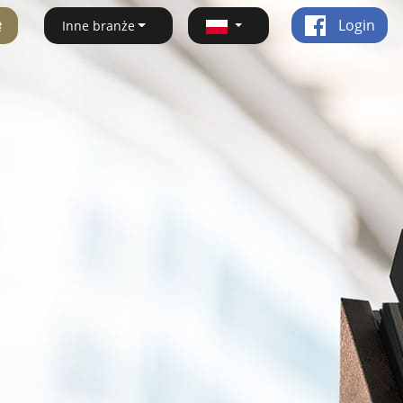
ę
Login
Inne branże