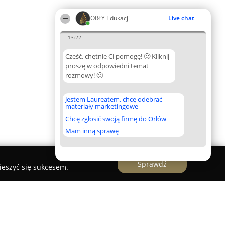
ORŁY Edukacji
Live chat
13:22
Cześć, chętnie Ci pomogę! 🙂 Kliknij
proszę w odpowiedni temat
rozmowy! 🙂
Jestem Laureatem, chcę odebrać
materiały marketingowe
Chcę zgłosić swoją firmę do Orłów
Mam inną sprawę
Sprawdź
ieszyć się sukcesem.