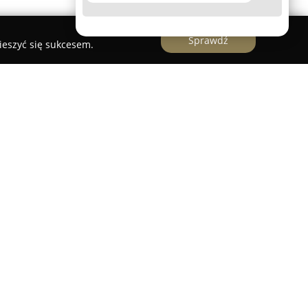
Sprawdź
ieszyć się sukcesem.
ków Obcych
cych
to ceniona instytucja edukacyjna działająca
adcząca szeroki zakres kursów językowych.
łalność w czerwcu 2014 roku, kładąc nacisk na
nauczania. Jej specjalizacja obejmuje nauczanie
ego, francuskiego oraz hiszpańskiego, a programy
alnych wymagań kursantów.
jście, w którym każdy uczeń traktowany jest
rdziej efektywnemu opanowaniu nowych