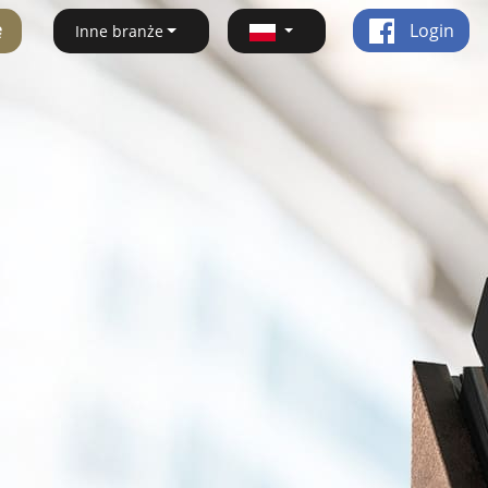
ę
Login
Inne branże