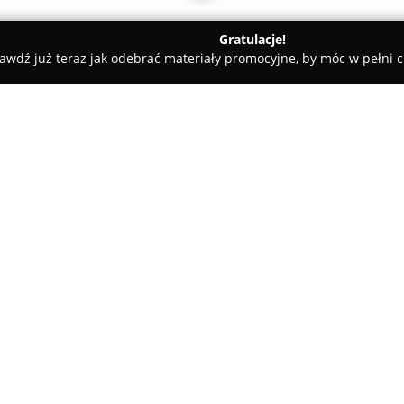
Gratulacje!
awdź już teraz jak odebrać materiały promocyjne, by móc w pełni c
ademie Muzyczne - Ostrów Wielkopolski
MultiKulti Szkoła Języ
O firmie:
MultiKulti Szkoła Języków Ob
w Ostrowie Wielkopolskim, świ
Placówka rozpoczęła swoją dzia
najwyższą jakość oferowanego 
Pokaż więcej >>
języka angielskiego, niemiecki
są dopasowywane do indywidu
Szkołę odróżnia od innych pode
indywidualnie, co sprzyja ba