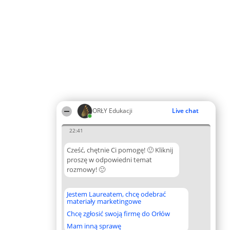
ORŁY Edukacji
Live chat
22:41
Cześć, chętnie Ci pomogę! 🙂 Kliknij
proszę w odpowiedni temat
rozmowy! 🙂
Jestem Laureatem, chcę odebrać
materiały marketingowe
Chcę zgłosić swoją firmę do Orłów
Mam inną sprawę