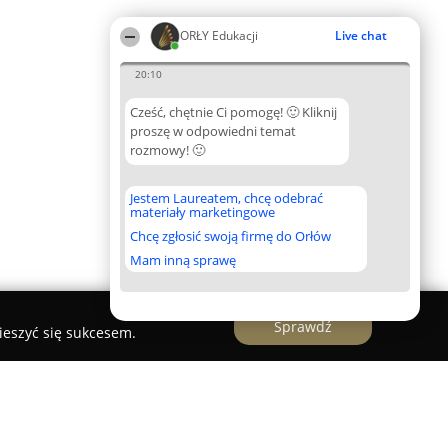
ORŁY Edukacji
Live chat
20:10
Cześć, chętnie Ci pomogę! 🙂 Kliknij
proszę w odpowiedni temat
rozmowy! 🙂
Jestem Laureatem, chcę odebrać
materiały marketingowe
Chcę zgłosić swoją firmę do Orłów
Mam inną sprawę
Sprawdź
ieszyć się sukcesem.
NTALNYCH