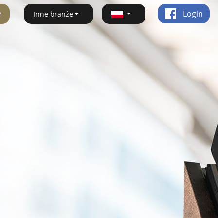
ę
Login
Inne branże