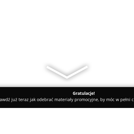
Gratulacje!
awdź już teraz jak odebrać materiały promocyjne, by móc w pełni c
ademie Muzyczne - Gdańsk
MATSURI - SZKOŁA JĘZYKÓW ORIE