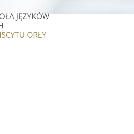
KOŁA JĘZYKÓW
H
ISCYTU ORŁY