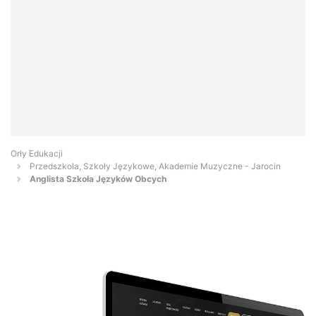
Orły Edukacji
Przedszkola, Szkoły Językowe, Akademie Muzyczne - Jarocin
Anglista Szkoła Języków Obcych