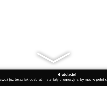
Gratulacje!
awdź już teraz jak odebrać materiały promocyjne, by móc w pełni c
ademie Muzyczne - Września
PROFIS - Szkoła Języków Obcych