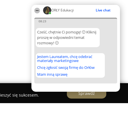
ORŁY Edukacji
Live chat
08:23
Cześć, chętnie Ci pomogę! 🙂 Kliknij
proszę w odpowiedni temat
rozmowy! 🙂
Jestem Laureatem, chcę odebrać
materiały marketingowe
Chcę zgłosić swoją firmę do Orłów
Mam inną sprawę
Sprawdź
ieszyć się sukcesem.