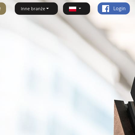
ę
Login
Inne branże