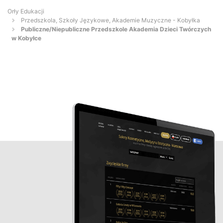
Orły Edukacji
Przedszkola, Szkoły Językowe, Akademie Muzyczne - Kobyłka
Publiczne/Niepubliczne Przedszkole Akademia Dzieci Twórczych
w Kobyłce