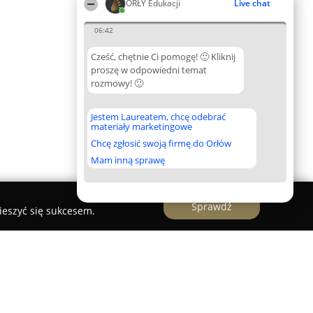
ORŁY Edukacji
Live chat
06:42
Cześć, chętnie Ci pomogę! 🙂 Kliknij
proszę w odpowiedni temat
rozmowy! 🙂
Jestem Laureatem, chcę odebrać
materiały marketingowe
Chcę zgłosić swoją firmę do Orłów
Mam inną sprawę
Sprawdź
ieszyć się sukcesem.