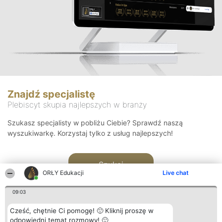
Znajdź specjalistę
Plebiscyt skupia najlepszych w branży
Szukasz specjalisty w pobliżu Ciebie? Sprawdź naszą
wyszukiwarkę. Korzystaj tylko z usług najlepszych!
Szukaj
ORŁY Edukacji
Live chat
09:03
Cześć, chętnie Ci pomogę! 🙂 Kliknij proszę w
odpowiedni temat rozmowy! 🙂