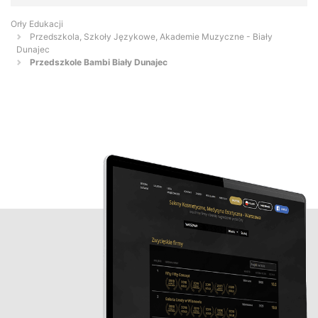
Orły Edukacji
Przedszkola, Szkoły Językowe, Akademie Muzyczne - Biały
Dunajec
Przedszkole Bambi Biały Dunajec