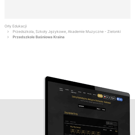
Orły Edukacji
Przedszkola, Szkoły Językowe, Akademie Muzyczne - Zielonki
Przedszkole Baśniowa Kraina