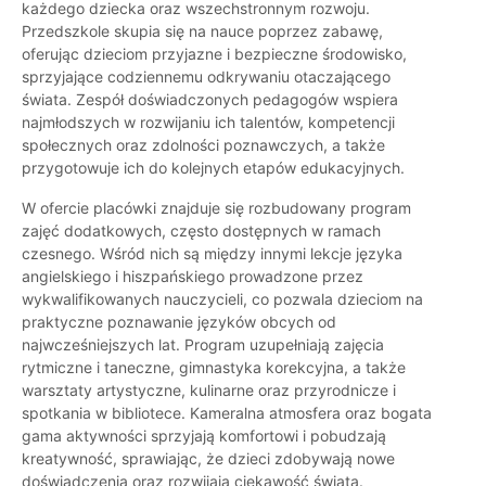
każdego dziecka oraz wszechstronnym rozwoju.
Przedszkole skupia się na nauce poprzez zabawę,
oferując dzieciom przyjazne i bezpieczne środowisko,
sprzyjające codziennemu odkrywaniu otaczającego
świata. Zespół doświadczonych pedagogów wspiera
najmłodszych w rozwijaniu ich talentów, kompetencji
społecznych oraz zdolności poznawczych, a także
przygotowuje ich do kolejnych etapów edukacyjnych.
W ofercie placówki znajduje się rozbudowany program
zajęć dodatkowych, często dostępnych w ramach
czesnego. Wśród nich są między innymi lekcje języka
angielskiego i hiszpańskiego prowadzone przez
wykwalifikowanych nauczycieli, co pozwala dzieciom na
praktyczne poznawanie języków obcych od
najwcześniejszych lat. Program uzupełniają zajęcia
rytmiczne i taneczne, gimnastyka korekcyjna, a także
warsztaty artystyczne, kulinarne oraz przyrodnicze i
spotkania w bibliotece. Kameralna atmosfera oraz bogata
gama aktywności sprzyjają komfortowi i pobudzają
kreatywność, sprawiając, że dzieci zdobywają nowe
doświadczenia oraz rozwijają ciekawość świata.