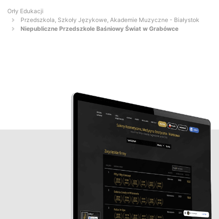
Orły Edukacji
Przedszkola, Szkoły Językowe, Akademie Muzyczne - Białystok
Niepubliczne Przedszkole Baśniowy Świat w Grabówce