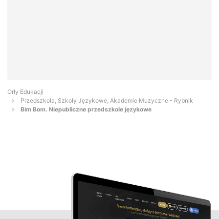
Orły Edukacji
Przedszkola, Szkoły Językowe, Akademie Muzyczne - Rybnik
Bim Bom. Niepubliczne przedszkole językowe