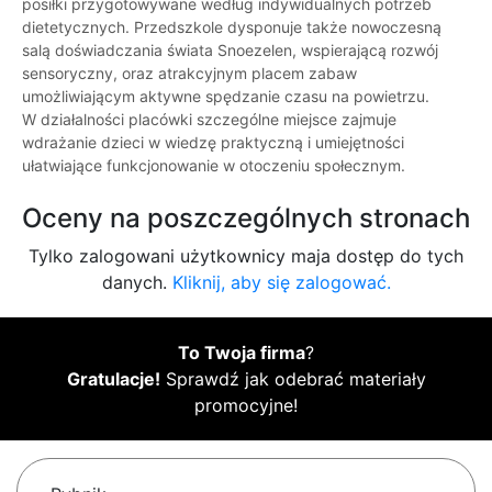
posiłki przygotowywane według indywidualnych potrzeb
dietetycznych. Przedszkole dysponuje także nowoczesną
salą doświadczania świata Snoezelen, wspierającą rozwój
sensoryczny, oraz atrakcyjnym placem zabaw
umożliwiającym aktywne spędzanie czasu na powietrzu.
W działalności placówki szczególne miejsce zajmuje
wdrażanie dzieci w wiedzę praktyczną i umiejętności
ułatwiające funkcjonowanie w otoczeniu społecznym.
Oceny na poszczególnych stronach
Tylko zalogowani użytkownicy maja dostęp do tych
danych.
Kliknij, aby się zalogować.
To Twoja firma
?
Gratulacje!
Sprawdź jak odebrać materiały
promocyjne!