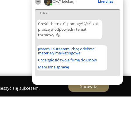
ORŁY Edukacji
Live chat
11:39
Cześć, chętnie Ci pomogę! 🙂 Kliknij
proszę w odpowiedni temat
rozmowy! 🙂
Jestem Laureatem, chcę odebrać
materiały marketingowe
Chcę zgłosić swoją firmę do Orłów
Mam inną sprawę
Sprawdź
ieszyć się sukcesem.