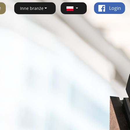
ę
Login
Inne branże