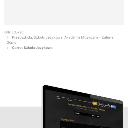
Orły Edukacji
Przedszkola, Szkoły Językowe, Akademie Muzyczne - Zalesie
Górne
Carrot Szkoła Językowa