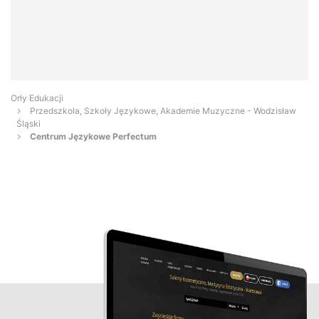
Orły Edukacji
Przedszkola, Szkoły Językowe, Akademie Muzyczne - Wodzisław
Śląski
Centrum Językowe Perfectum