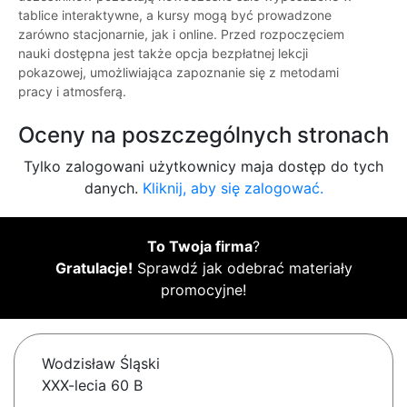
tablice interaktywne, a kursy mogą być prowadzone
zarówno stacjonarnie, jak i online. Przed rozpoczęciem
nauki dostępna jest także opcja bezpłatnej lekcji
pokazowej, umożliwiająca zapoznanie się z metodami
pracy i atmosferą.
Oceny na poszczególnych stronach
Tylko zalogowani użytkownicy maja dostęp do tych
danych.
Kliknij, aby się zalogować.
To Twoja firma
?
Gratulacje!
Sprawdź jak odebrać materiały
promocyjne!
Wodzisław Śląski
XXX-lecia 60 B