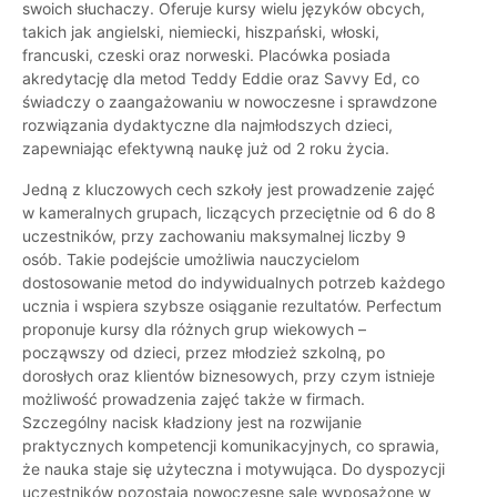
swoich słuchaczy. Oferuje kursy wielu języków obcych,
takich jak angielski, niemiecki, hiszpański, włoski,
francuski, czeski oraz norweski. Placówka posiada
akredytację dla metod Teddy Eddie oraz Savvy Ed, co
świadczy o zaangażowaniu w nowoczesne i sprawdzone
rozwiązania dydaktyczne dla najmłodszych dzieci,
zapewniając efektywną naukę już od 2 roku życia.
Jedną z kluczowych cech szkoły jest prowadzenie zajęć
w kameralnych grupach, liczących przeciętnie od 6 do 8
uczestników, przy zachowaniu maksymalnej liczby 9
osób. Takie podejście umożliwia nauczycielom
dostosowanie metod do indywidualnych potrzeb każdego
ucznia i wspiera szybsze osiąganie rezultatów. Perfectum
proponuje kursy dla różnych grup wiekowych –
począwszy od dzieci, przez młodzież szkolną, po
dorosłych oraz klientów biznesowych, przy czym istnieje
możliwość prowadzenia zajęć także w firmach.
Szczególny nacisk kładziony jest na rozwijanie
praktycznych kompetencji komunikacyjnych, co sprawia,
że nauka staje się użyteczna i motywująca. Do dyspozycji
uczestników pozostają nowoczesne sale wyposażone w