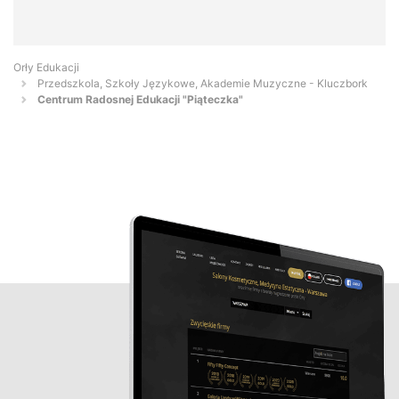
Orły Edukacji
Przedszkola, Szkoły Językowe, Akademie Muzyczne - Kluczbork
Centrum Radosnej Edukacji "Piąteczka"