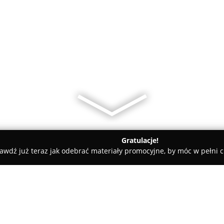
Gratulacje!
awdź już teraz jak odebrać materiały promocyjne, by móc w pełni c
ademie Muzyczne - Radom
Consus - Szkoła Języków Obcych