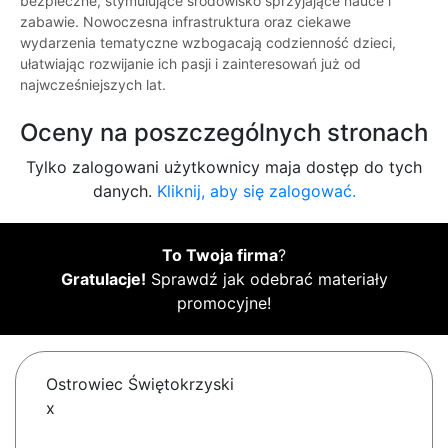
bezpieczne, stymulujące środowisko sprzyjające nauce i
zabawie. Nowoczesna infrastruktura oraz ciekawe
wydarzenia tematyczne wzbogacają codzienność dzieci,
ułatwiając rozwijanie ich pasji i zainteresowań już od
najwcześniejszych lat.
Oceny na poszczególnych stronach
Tylko zalogowani użytkownicy maja dostęp do tych
danych.
Kliknij, aby się zalogować.
To Twoja firma
?
Gratulacje!
Sprawdź jak odebrać materiały
promocyjne!
Ostrowiec Świętokrzyski
x