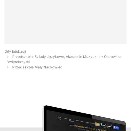
Orły Edukacji
Przedszkola, Szkoły Językowe, Akademie Muzyczne - Ostrowiec
Świętokrzyski
Przedszkole Mały Naukowiec