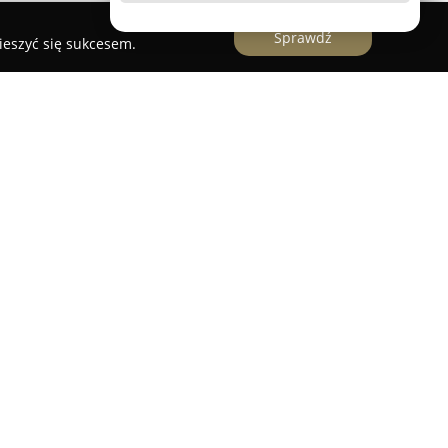
Sprawdź
ieszyć się sukcesem.
Przedszkolny Stacyjkowo Marta Białobrzewska
nkt Przedszkolny Stacyjkowo
zlokalizowany przy
Ostrołęce, stanowi miejsce dedykowane
młodszych dzieci. Placówka łączy naukę z
rzyjające rozwijaniu kompetencji społecznych,
alnych przy jednoczesnym zapewnieniu
u.
dszkola jest dwujęzyczny program edukacyjny,
zetknięcie z językiem angielskim w codziennych
ny Stacyjkowa tworzą wykwalifikowani