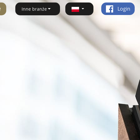
ę
Login
Inne branże