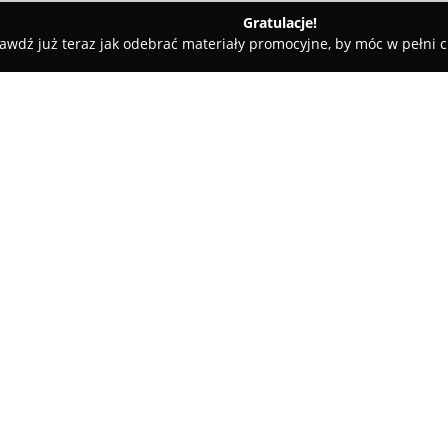
Gratulacje!
awdź już teraz jak odebrać materiały promocyjne, by móc w pełni c
ademie Muzyczne - Ostrołęka
Dwujęzyczny Niepubliczny Punkt 
zedszkolny Stacyjkowo
O firmie:
Dwujęzyczny Niepubliczny Pu
ul. Stefana Żeromskiego 76 w 
wszechstronnemu rozwojowi naj
zabawą, oferując środowisko sp
emocjonalnych oraz intelektu
Pokaż więcej >>
komfortowych warunków pobyt
Jedną z kluczowych zalet prze
umożliwiający najwcześniejsze 
sytuacjach. Zespół pedagogicz