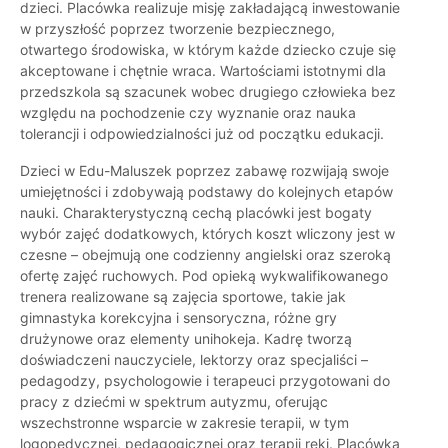
dzieci. Placówka realizuje misję zakładającą inwestowanie
w przyszłość poprzez tworzenie bezpiecznego,
otwartego środowiska, w którym każde dziecko czuje się
akceptowane i chętnie wraca. Wartościami istotnymi dla
przedszkola są szacunek wobec drugiego człowieka bez
względu na pochodzenie czy wyznanie oraz nauka
tolerancji i odpowiedzialności już od początku edukacji.
Dzieci w Edu-Maluszek poprzez zabawę rozwijają swoje
umiejętności i zdobywają podstawy do kolejnych etapów
nauki. Charakterystyczną cechą placówki jest bogaty
wybór zajęć dodatkowych, których koszt wliczony jest w
czesne – obejmują one codzienny angielski oraz szeroką
ofertę zajęć ruchowych. Pod opieką wykwalifikowanego
trenera realizowane są zajęcia sportowe, takie jak
gimnastyka korekcyjna i sensoryczna, różne gry
drużynowe oraz elementy unihokeja. Kadrę tworzą
doświadczeni nauczyciele, lektorzy oraz specjaliści –
pedagodzy, psychologowie i terapeuci przygotowani do
pracy z dziećmi w spektrum autyzmu, oferując
wszechstronne wsparcie w zakresie terapii, w tym
logopedycznej, pedagogicznej oraz terapii ręki. Placówka