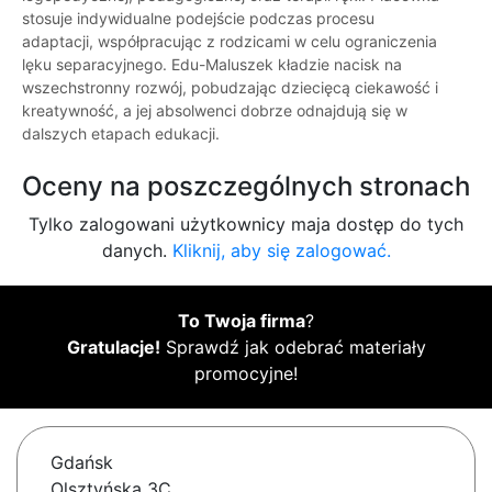
stosuje indywidualne podejście podczas procesu
adaptacji, współpracując z rodzicami w celu ograniczenia
lęku separacyjnego. Edu-Maluszek kładzie nacisk na
wszechstronny rozwój, pobudzając dziecięcą ciekawość i
kreatywność, a jej absolwenci dobrze odnajdują się w
dalszych etapach edukacji.
Oceny na poszczególnych stronach
Tylko zalogowani użytkownicy maja dostęp do tych
danych.
Kliknij, aby się zalogować.
To Twoja firma
?
Gratulacje!
Sprawdź jak odebrać materiały
promocyjne!
Gdańsk
Olsztyńska 3C